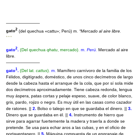
————————
2
gato
(del quechua «cattu»; Perú) m.
*Mercado al aire libre.
* * *
2
gato
.
(Del quechua
qhatu
, mercado).
m.
Perú
.
Mercado al aire
libre.
————————
1
gato
.
(Del lat.
cattus
).
m.
Mamífero carnívoro de la familia de los
Félidos, digitígrado, doméstico, de unos cinco decímetros de largo
desde la cabeza hasta el arranque de la cola, que por sí sola mide
dos decímetros aproximadamente. Tiene cabeza redonda, lengua
muy áspera, patas cortas y pelaje espeso, suave, de color blanco,
gris, pardo, rojizo o negro. Es muy útil en las casas como cazador
de ratones. ||
2.
Bolso o talego en que se guardaba el dinero. ||
3.
Dinero que se guardaba en él. ||
4.
Instrumento de hierro que
sirve para agarrar fuertemente la madera y traerla a donde se
pretende. Se usa para echar aros a las cubas, y en el oficio de
portaventanero. ||
5.
Máquina compuesta de un engranaje de