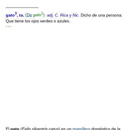
————————
3
1
gato
, ta
.
(
De
gato
).
adj.
C. Rica
y
Nic.
Dicho de una persona:
Que tiene los ojos verdes o azules.
* * *
El
gato
(
Felis silvestris catus
) es un
mamífero
doméstico de la