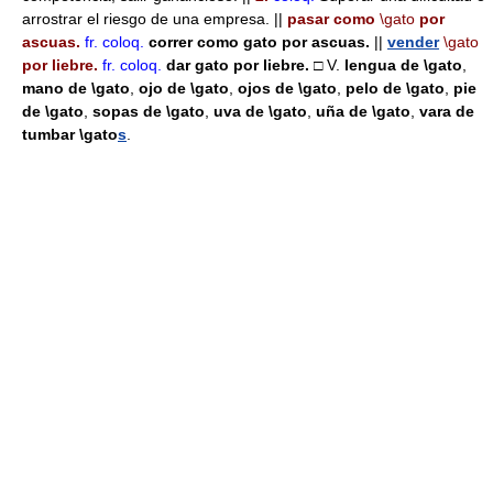
arrostrar el riesgo de una empresa. ||
pasar como
\gato
por
ascuas.
fr.
coloq.
correr como gato por ascuas.
||
vender
\gato
por liebre.
fr.
coloq.
dar gato por liebre.
□ V.
lengua de
\gato
,
mano de
\gato
,
ojo de
\gato
,
ojos de
\gato
,
pelo de
\gato
,
pie
de
\gato
,
sopas de
\gato
,
uva de
\gato
,
uña de
\gato
,
vara de
tumbar
\gato
s
.