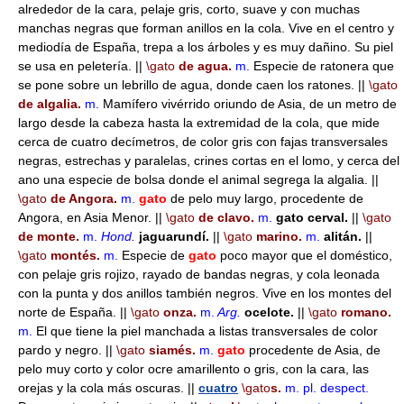
alrededor de la cara, pelaje gris, corto, suave y con muchas
manchas negras que forman anillos en la cola. Vive en el centro y
mediodía de España, trepa a los árboles y es muy dañino. Su piel
se usa en peletería. ||
\gato
de agua.
m.
Especie de ratonera que
se pone sobre un lebrillo de agua, donde caen los ratones. ||
\gato
de algalia.
m.
Mamífero vivérrido oriundo de Asia, de un metro de
largo desde la cabeza hasta la extremidad de la cola, que mide
cerca de cuatro decímetros, de color gris con fajas transversales
negras, estrechas y paralelas, crines cortas en el lomo, y cerca del
ano una especie de bolsa donde el animal segrega la algalia. ||
\gato
de Angora.
m.
gato
de pelo muy largo, procedente de
Angora, en Asia Menor. ||
\gato
de clavo.
m.
gato cerval.
||
\gato
de monte.
m.
Hond.
jaguarundí.
||
\gato
marino.
m.
alitán.
||
\gato
montés.
m.
Especie de
gato
poco mayor que el doméstico,
con pelaje gris rojizo, rayado de bandas negras, y cola leonada
con la punta y dos anillos también negros. Vive en los montes del
norte de España. ||
\gato
onza.
m.
Arg.
ocelote.
||
\gato
romano.
m.
El que tiene la piel manchada a listas transversales de color
pardo y negro. ||
\gato
siamés.
m.
gato
procedente de Asia, de
pelo muy corto y color ocre amarillento o gris, con la cara, las
orejas y la cola más oscuras. ||
cuatro
\gato
s.
m.
pl.
despect.