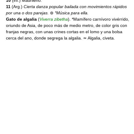
10
(inf.) Madrileño.
11
(Arg.)
Cierta danza popular bailada con movimientos rápidos
por una o dos parejas.
⊚
*Música para ella.
Gato de algalia
(
Viverra zibetha
). *Mamífero carnívoro vivérrido,
oriundo de Asia, de poco más de medio metro, de color gris con
franjas negras, con unas crines cortas en el lomo y una bolsa
cerca del ano, donde segrega la algalia. ≃ Algalia, civeta.