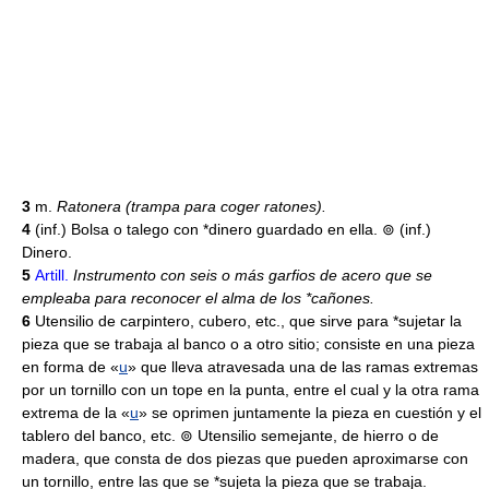
3
m.
Ratonera (trampa para coger ratones).
4
(inf.) Bolsa o talego con *dinero guardado en ella. ⊚ (inf.)
Dinero.
5
Artill.
Instrumento con seis o más garfios de acero que se
empleaba para reconocer el alma de los *cañones.
6
Utensilio de carpintero, cubero, etc., que sirve para *sujetar la
pieza que se trabaja al banco o a otro sitio; consiste en una pieza
en forma de «
u
» que lleva atravesada una de las ramas extremas
por un tornillo con un tope en la punta, entre el cual y la otra rama
extrema de la «
u
» se oprimen juntamente la pieza en cuestión y el
tablero del banco, etc. ⊚ Utensilio semejante, de hierro o de
madera, que consta de dos piezas que pueden aproximarse con
un tornillo, entre las que se *sujeta la pieza que se trabaja.