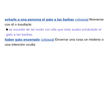
echarle a una persona el gato a las barbas
coloquial
Atreverse
con él o insultarle:
■
se excedió de tal modo con ella que ésta acabó echándole el
gato a las barbas.
haber gato encerrado
coloquial
Encerrar una cosa un misterio o
una intención oculta: