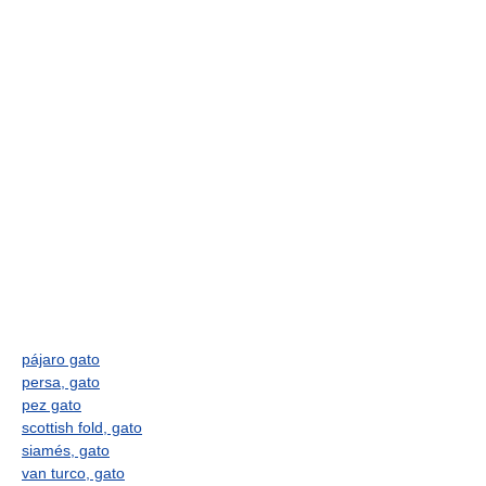
pájaro gato
persa, gato
pez gato
scottish fold, gato
siamés, gato
van turco, gato