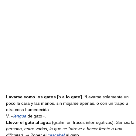
Lavarse como los gatos [
o
a lo gato].
*Lavarse solamente un
poco la cara y las manos, sin mojarse apenas, o con un trapo u
otra cosa humedecida.
V. «
lengua
de gato».
Llevar el gato al agua
(gralm. en frases interrogativas).
Ser cierta
persona, entre varias, la que se *atreve a hacer frente a una
dificultad.
⇒
Poner el
cascabel
al gato.