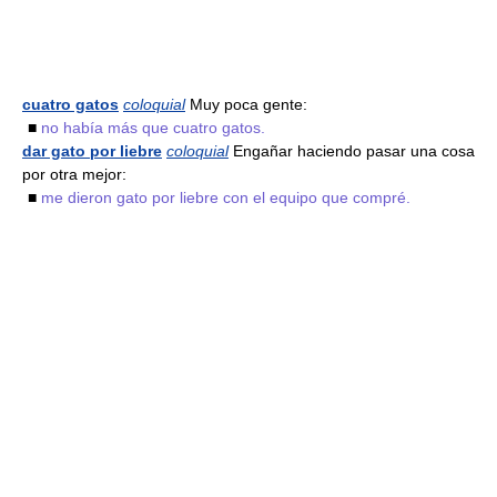
cuatro gatos
coloquial
Muy poca gente:
■
no había más que cuatro gatos.
dar gato por liebre
coloquial
Engañar haciendo pasar una cosa
por otra mejor:
■
me dieron gato por liebre con el equipo que compré.