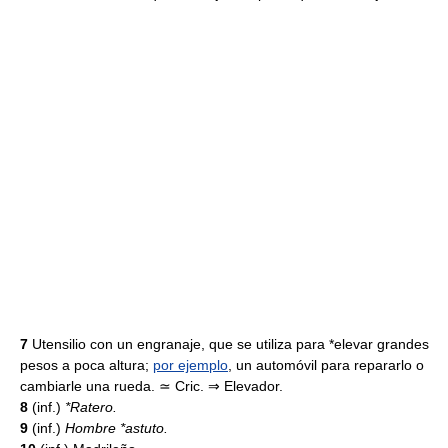
7
Utensilio con un engranaje, que se utiliza para *elevar grandes
pesos a poca altura;
por ejemplo
, un automóvil para repararlo o
cambiarle una rueda. ≃ Cric. ⇒ Elevador.
8
(inf.)
*Ratero.
9
(inf.)
Hombre *astuto.