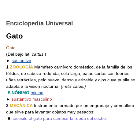
Enciclopedia Universal
Gato
Gato
(Del bajo lat.
cattus
.)
►
sustantivo
1
ZOOLOGÍA
Mamífero carnívoro doméstico, de la familia de los
félidos, de cabeza redonda, cola larga, patas cortas con fuertes
uñas retráctiles, pelo suave, denso y erizable y ojos cuya pupila se
adapta a la visión nocturna.
(Felis catus.)
SINÓNIMO
minino
►
sustantivo masculino
2
MECÁNICA
Instrumento formado por un engranaje y cremallera
que sirve para levantar objetos muy pesados:
■
necesito el gato para cambiar la rueda del coche.