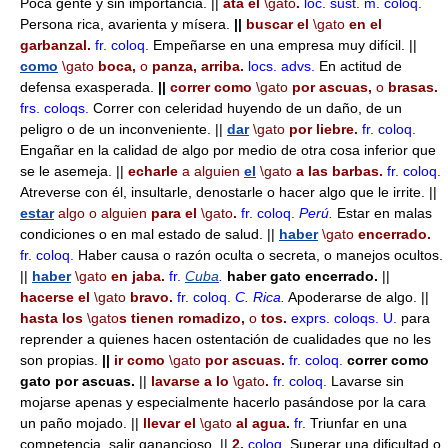
Poca gente y sin importancia. ||
ata el
\gato
.
loc. sust. m.
coloq.
Persona rica, avarienta y mísera.
||
buscar el
\gato
en el
garbanzal.
fr.
coloq.
Empeñarse en una empresa muy difícil. ||
como
\gato
boca,
o
panza, arriba.
locs. advs.
En actitud de
defensa exasperada.
||
correr como
\gato
por ascuas,
o
brasas.
frs.
coloqs.
Correr con celeridad huyendo de un daño, de un
peligro o de un inconveniente. ||
dar
\gato
por liebre.
fr.
coloq.
Engañar en la calidad de algo por medio de otra cosa inferior que
se le asemeja. ||
echarle
a alguien
el
\gato
a las barbas.
fr.
coloq.
Atreverse con él, insultarle, denostarle o hacer algo que le irrite. ||
estar
algo o alguien
para el
\gato
.
fr.
coloq.
Perú
.
Estar en malas
condiciones o en mal estado de salud. ||
haber
\gato
encerrado.
fr.
coloq.
Haber causa o razón oculta o secreta, o manejos ocultos.
||
haber
\gato
en jaba.
fr.
Cuba
.
haber gato encerrado.
||
hacerse el
\gato
bravo.
fr.
coloq.
C. Rica
.
Apoderarse de algo. ||
hasta los
\gato
s tienen romadizo,
o
tos.
exprs.
coloqs.
U.
para
reprender a quienes hacen ostentación de cualidades que no les
son propias.
||
ir como
\gato
por ascuas.
fr.
coloq.
correr como
gato por ascuas.
||
lavarse a lo
\gato
.
fr.
coloq.
Lavarse sin
mojarse apenas y especialmente hacerlo pasándose por la cara
un paño mojado. ||
llevar el
\gato
al agua.
fr.
Triunfar en una
competencia, salir ganancioso. ||
2.
coloq.
Superar una dificultad o