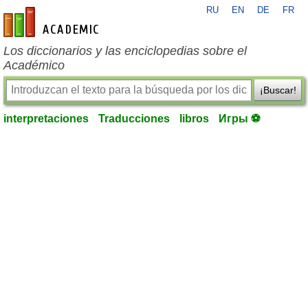
RU
EN
DE
FR
es-academic.com
Los diccionarios y las enciclopedias sobre el
Académico
¡Buscar!
interpretaciones
Traducciones
libros
Игры ⚽