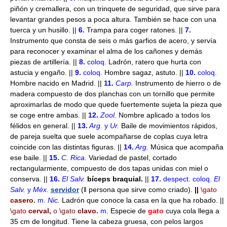
piñón y cremallera, con un trinquete de seguridad, que sirve para
levantar grandes pesos a poca altura. También se hace con una
tuerca y un husillo. ||
6.
Trampa para coger ratones. ||
7.
Instrumento que consta de seis o más garfios de acero, y servía
para reconocer y examinar el alma de los cañones y demás
piezas de artillería. ||
8.
coloq.
Ladrón, ratero que hurta con
astucia y engaño. ||
9.
coloq.
Hombre sagaz, astuto. ||
10.
coloq.
Hombre nacido en Madrid. ||
11.
Carp.
Instrumento de hierro o de
madera compuesto de dos planchas con un tornillo que permite
aproximarlas de modo que quede fuertemente sujeta la pieza que
se coge entre ambas. ||
12.
Zool.
Nombre aplicado a todos los
félidos en general. ||
13.
Arg.
y
Ur.
Baile de movimientos rápidos,
de pareja suelta que suele acompañarse de coplas cuya letra
coincide con las distintas figuras. ||
14.
Arg.
Música que acompaña
ese baile. ||
15.
C. Rica
.
Variedad de pastel, cortado
rectangularmente, compuesto de dos tapas unidas con miel o
conserva. ||
16.
El Salv.
bíceps braquial.
||
17.
despect.
coloq.
El
Salv.
y
Méx.
servidor
(ǁ persona que sirve como criado).
||
\gato
casero.
m.
Nic.
Ladrón que conoce la casa en la que ha robado. ||
\gato
cerval,
o
\gato
clavo.
m.
Especie de
gato
cuya cola llega a
35 cm de longitud. Tiene la cabeza gruesa, con pelos largos