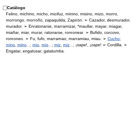
⃞
Catálogo
Felino, michino, micho, micifuz, minino, misino, mizo, morro,
morrongo, morroño, zapaquilda, Zapirón. ➢ Cazador, desmurador,
murador. ➢ Enratonarse, marramizar, *maullar, mayar, miagar,
miañar, miar, murar, ratonarse, ronronear. ➢ Bufido, corcovo,
ronroneo. ➢ Fu, fufo, marramao, marramiau, miau. ➢
Cucho
;
mino
,
mino
...;
mio
,
mio
...;
miz
,
miz
...; ¡sape!, ¡zape! ➢ Cordilla. ➢
Engatar, engatusar, gatatumba.